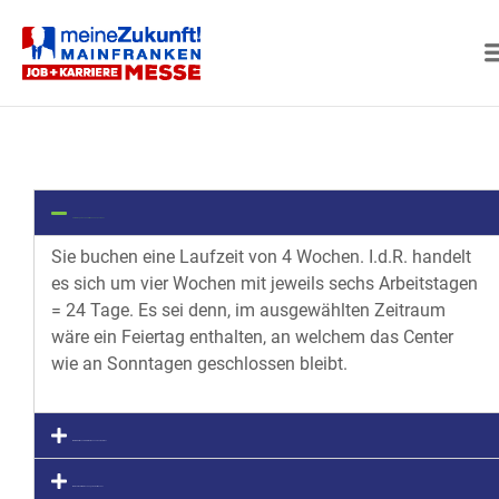
MAINFRANKEN
Für wie lange buchen wir den Touchscreen?
Sie buchen eine Laufzeit von 4 Wochen. I.d.R. handelt
es sich um vier Wochen mit jeweils sechs Arbeitstagen
= 24 Tage. Es sei denn, im ausgewählten Zeitraum
wäre ein Feiertag enthalten, an welchem das Center
wie an Sonntagen geschlossen bleibt.
Wie liefern wir Ihnen die Informationen zu den Berufen?
Wie funktioniert die Buchung einer Teilfläche?